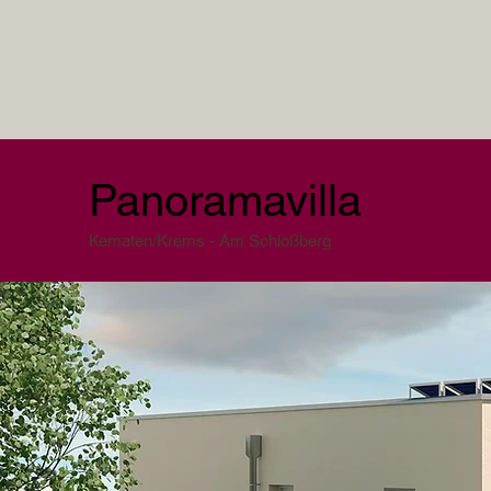
Panoramavilla
Kematen/Krems - Am Schloßberg