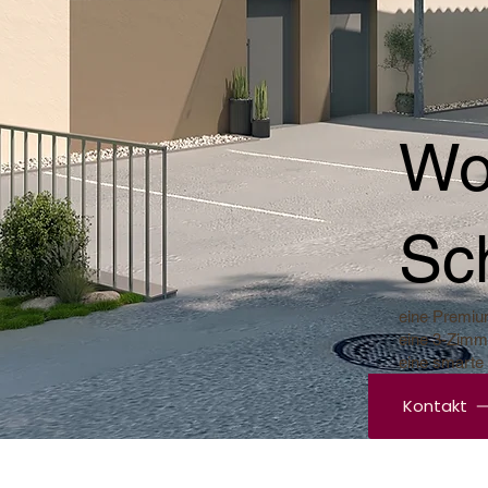
Wo
Sc
eine Premiu
eine 3-Zimm
eine smart
Kontakt