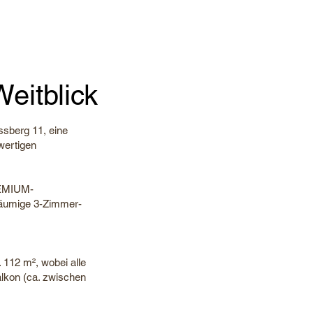
Weitblick
ssberg 11, eine
wertigen
PREMIUM-
räumige 3-Zimmer-
 112 m², wobei alle
alkon (ca. zwischen