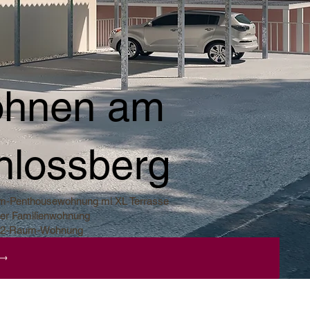
hnen am
hlossberg
m-Penthousewohnung mi XL Terrasse
er Familienwohnung
e 2-Raum-Wohnung