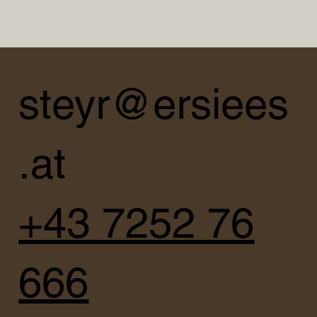
steyr@ersiees
.at
+43 7252 76
666