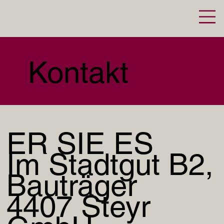
Kontakt
ER SIE ES
Im Stadtgut B2,
Bauträger
4407 Steyr